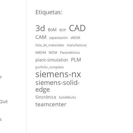
Etiquetas:
CAD
3d
BoM
BOP
CAM
capacitación
eBOM
lista_de_materiales
manufactura
MBOM
MOM
Paramétricos
PLM
plant-simulation
porfolio_completo
siemens-nx
e
siemens-solid-
edge
Sincrónica
SolidWorks
¿Qué
teamcenter
s