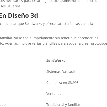
sos necesarios para crear objetos 3D; asimismo cuenta con un edit
 los usuarios.
En Diseño 3d
il de usar que Solidworks y ofrece características como la
 familiarizarse con él rápidamente sin tener que aprender las
 Además, incluye varias plantillas para ayudar a crear prototipo
SolidWorks
Sistemas Dassault
Comienza en $3.995
Ventanas
zado
Tradicional y familiar