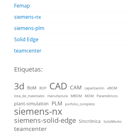
Femap
siemens-nx
siemens-plm
Solid Edge
teamcenter
Etiquetas:
CAD
3d
CAM
BoM
BOP
capacitación
eBOM
lista_de_materiales
manufactura
MBOM
MOM
Paramétricos
PLM
plant-simulation
porfolio_completo
siemens-nx
siemens-solid-edge
Sincrónica
SolidWorks
teamcenter