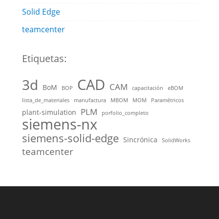
Solid Edge
teamcenter
Etiquetas:
CAD
3d
CAM
BoM
BOP
capacitación
eBOM
lista_de_materiales
manufactura
MBOM
MOM
Paramétricos
PLM
plant-simulation
porfolio_completo
siemens-nx
siemens-solid-edge
Sincrónica
SolidWorks
teamcenter