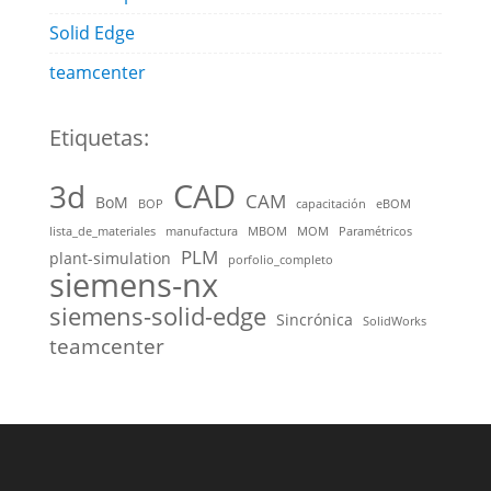
Solid Edge
teamcenter
Etiquetas:
CAD
3d
CAM
BoM
BOP
capacitación
eBOM
lista_de_materiales
manufactura
MBOM
MOM
Paramétricos
PLM
plant-simulation
porfolio_completo
siemens-nx
siemens-solid-edge
Sincrónica
SolidWorks
teamcenter