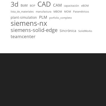
CAD
3d
CAM
BoM
BOP
capacitación
eBOM
lista_de_materiales
manufactura
MBOM
MOM
Paramétricos
PLM
plant-simulation
porfolio_completo
siemens-nx
siemens-solid-edge
Sincrónica
SolidWorks
teamcenter